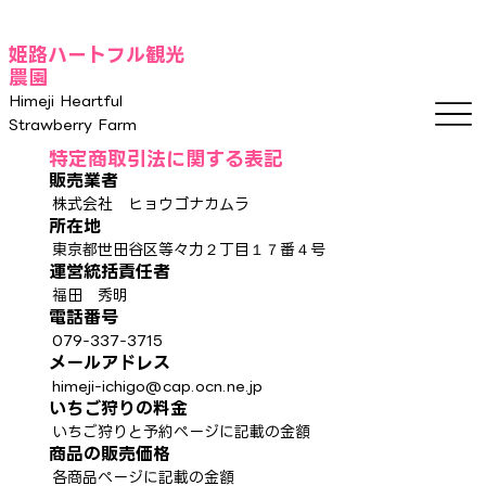
姫路ハートフル観光
農園
Himeji Heartful
Strawberry Farm
特定商取引法に関する表記
販売業者
株式会社 ヒョウゴナカムラ
所在地
東京都世田谷区等々力２丁目１７番４号
運営統括責任者
福田 秀明
電話番号
079-337-3715
メールアドレス
himeji-ichigo@cap.ocn.ne.jp
​いちご狩りの料金
いちご狩りと予約ページに記載の金額
商品の販売価格
各商品ページに記載の金額