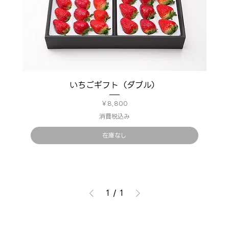
いちごギフト（ダブル）
価格
￥8,800
消費税込み
在庫なし
1
/
1